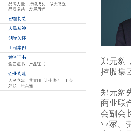
品牌力量
持续成长
做大做强
品质卓越
发展历程
智能制造
人民精神
领导关怀
工程案例
荣誉证书
郑元豹
集团证书
产品证书
控股集
企业党建
人民党建
共青团
计生协会
工会
妇联
民兵连
郑元豹
商业联
会副会
业家、