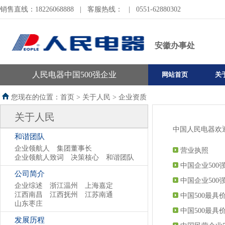
销售直线：18226068888
|
客服热线：
|
0551-62880302
安徽办事处
人民电器中国500强企业
网站首页
关
您现在的位置：首页 >
关于人民
>
企业资质
关于人民
中国人民电器欢迎您
和谐团队
企业领航人
集团董事长
营业执照
企业领航人致词
决策核心
和谐团队
中国企业500强
公司简介
中国企业500强
企业综述
浙江温州
上海嘉定
江西南昌
江西抚州
江苏南通
中国500最具
山东枣庄
中国500最具
发展历程