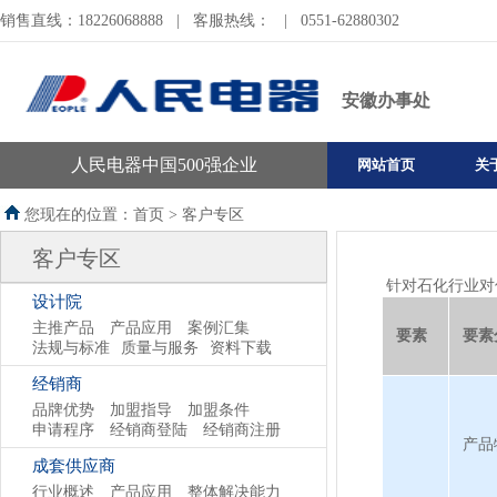
销售直线：18226068888
|
客服热线：
|
0551-62880302
安徽办事处
人民电器中国500强企业
网站首页
关
您现在的位置：首页 >
客户专区
客户专区
针对石化行业对
设计院
主推产品
产品应用
案例汇集
要素
要素
法规与标准
质量与服务
资料下载
经销商
品牌优势
加盟指导
加盟条件
申请程序
经销商登陆
经销商注册
产品
成套供应商
行业概述
产品应用
整体解决能力