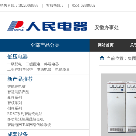
销售直线：18226068888
|
客服热线：
|
0551-62880302
安徽办事处
全部产品分类
网站首页
关
低压电器
当前位置：集团
一级配电
二级配电
终端电器
工业控制与保护
电源电器
电能质量
新产品推荐
智能充电桩
智慧消防产品
赢领系列
智领系列
创领系列
RDZC系列智能充电站
多功能活氧果蔬解毒机
智能电网卫星网络传输系统
成套设备