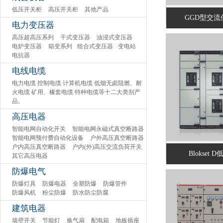
低压开关柜
高压开关柜
其他产品
GGD型交流
电力变压器
高压超高压系列
干式变压器
油浸式变压器
电炉变压器
箱变系列
组合式变压器
变电站
电抗器
电线电缆
电力电缆 控制电缆 计算机电缆 低烟无卤阻燃、耐
火电缆 矿用、橡套电缆 特种电缆等十二大类别产
品。
高压电器
智能电网自动化开关
智能电网永磁式真空断路器
智能电网预付费自动化设备
户外高压真空断路器
户内高压真空断路器
户内(外)高压交流负荷开关
Blokset
其它高压电器
防爆电气
防爆灯具
防爆电器
全塑防爆
防爆管件
防爆风机
粉尘防爆
防水防尘防腐
建筑电器
墙壁开关
节能灯
换气扇
配电箱
地板插座